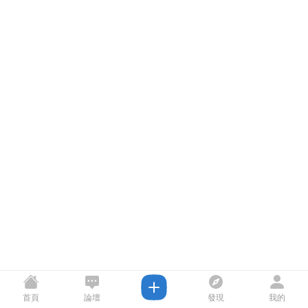
首頁
論壇
發現
我的