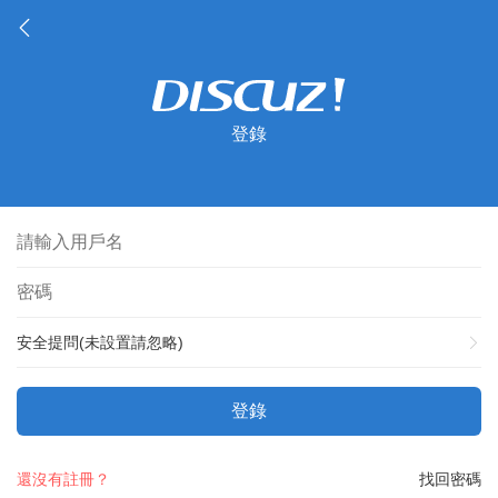
登錄
安全提問(未設置請忽略)
登錄
還沒有註冊？
找回密碼