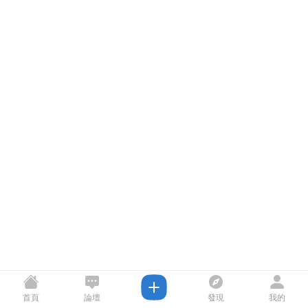
首頁
論壇
發現
我的