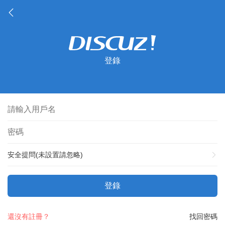
登錄
安全提問(未設置請忽略)
登錄
還沒有註冊？
找回密碼