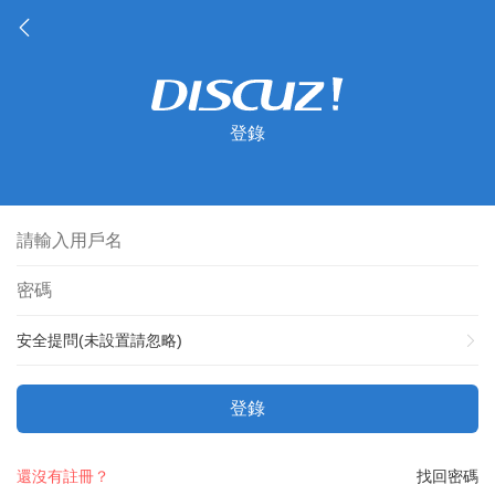
登錄
安全提問(未設置請忽略)
登錄
還沒有註冊？
找回密碼