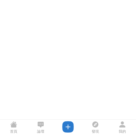
首頁
論壇
發現
我的