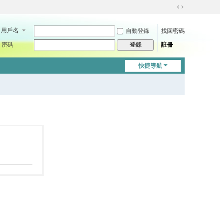
切
換
用戶名
自動登錄
找回密碼
到
寬
密碼
註冊
登錄
版
快捷導航