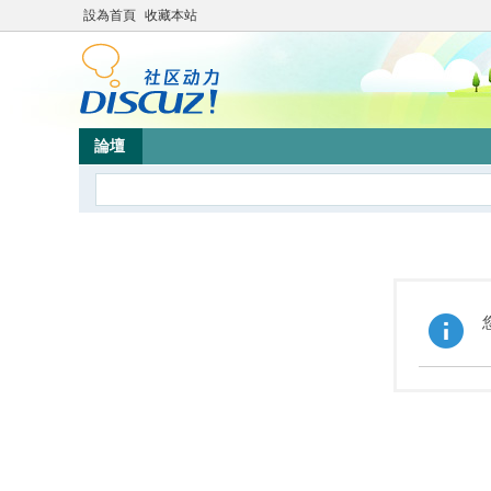
設為首頁
收藏本站
論壇