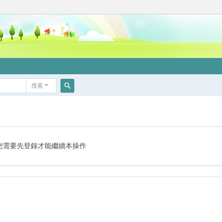
搜索
搜
索
您需要先登錄才能繼續本操作