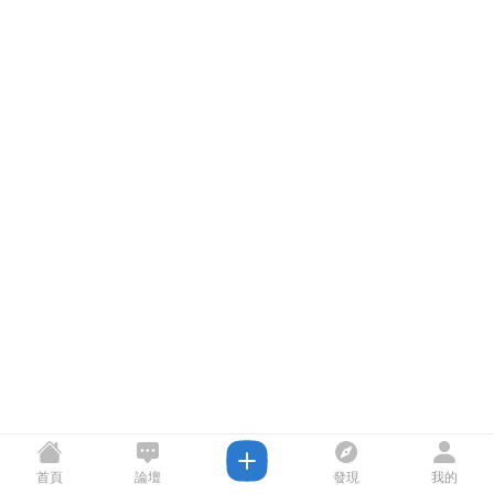
首頁
論壇
發現
我的