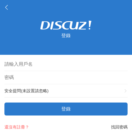
登錄
安全提問(未設置請忽略)
登錄
還沒有註冊？
找回密碼