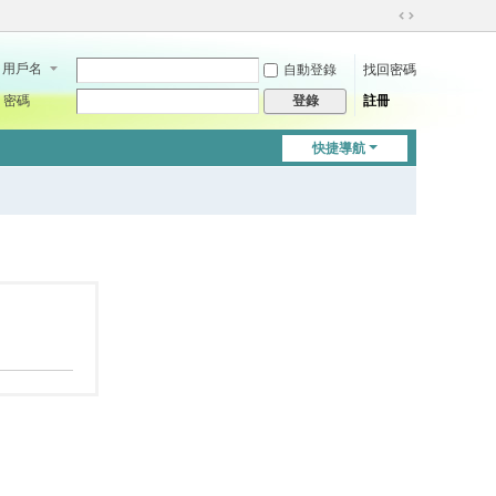
切
換
用戶名
自動登錄
找回密碼
到
寬
密碼
註冊
登錄
版
快捷導航