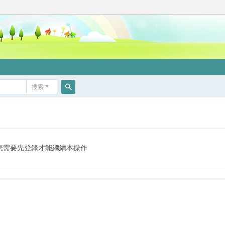
搜索
搜
索
您需要先登錄才能繼續本操作