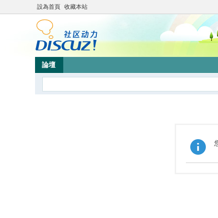
設為首頁
收藏本站
論壇