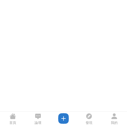
首頁
論壇
發現
我的