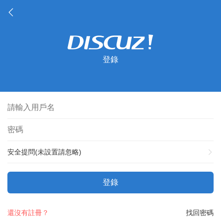
登錄
安全提問(未設置請忽略)
登錄
還沒有註冊？
找回密碼