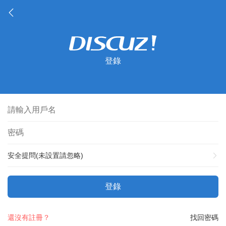
登錄
安全提問(未設置請忽略)
登錄
還沒有註冊？
找回密碼