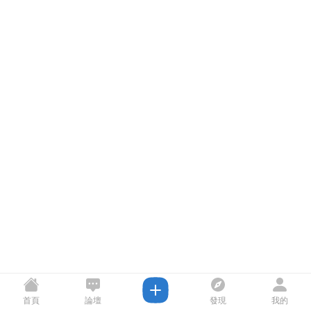
首頁
論壇
發現
我的