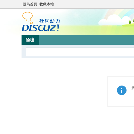
設為首頁
收藏本站
論壇