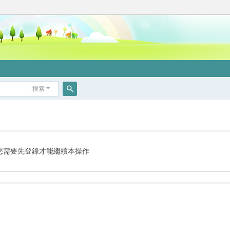
搜索
搜
索
您需要先登錄才能繼續本操作