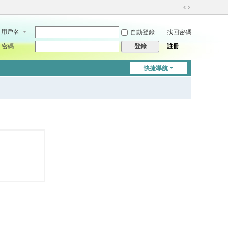
切
換
用戶名
自動登錄
找回密碼
到
寬
密碼
註冊
登錄
版
快捷導航