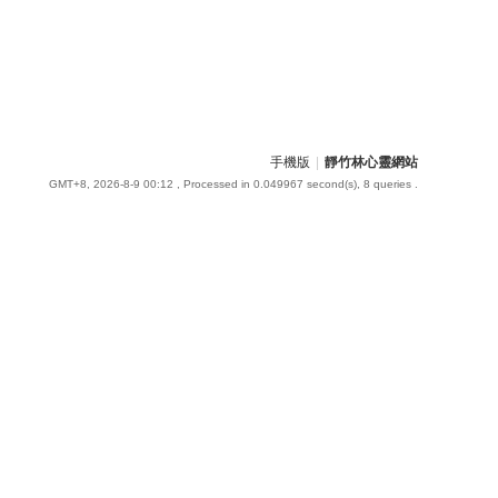
手機版
|
靜竹林心靈網站
GMT+8, 2026-8-9 00:12
, Processed in 0.049967 second(s), 8 queries .