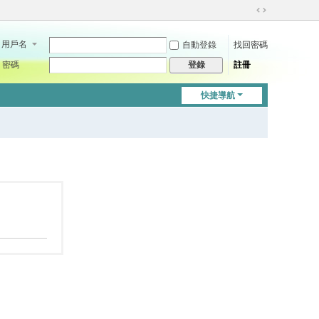
切
換
用戶名
自動登錄
找回密碼
到
寬
密碼
註冊
登錄
版
快捷導航