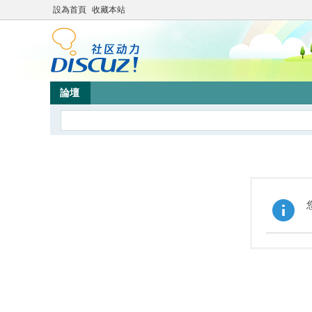
設為首頁
收藏本站
論壇