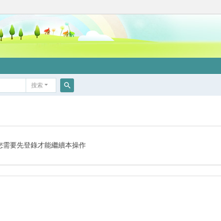
搜索
搜
索
您需要先登錄才能繼續本操作