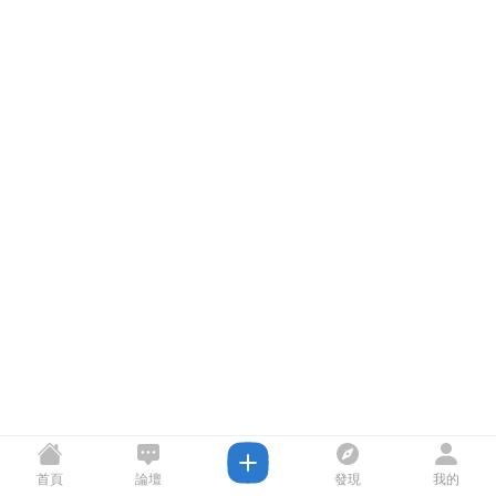
首頁
論壇
發現
我的