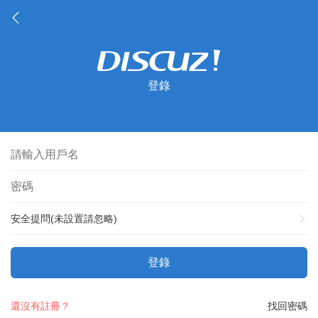
登錄
安全提問(未設置請忽略)
登錄
還沒有註冊？
找回密碼