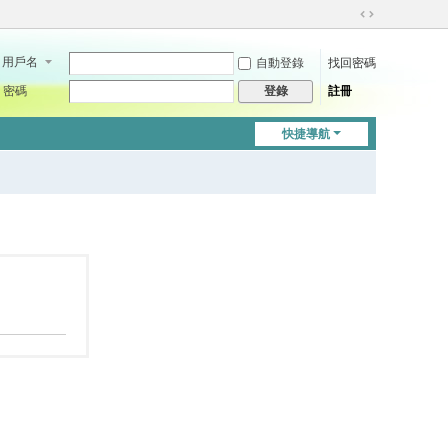
切
換
用戶名
自動登錄
找回密碼
到
寬
密碼
註冊
登錄
版
快捷導航