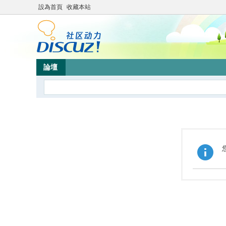
設為首頁
收藏本站
論壇