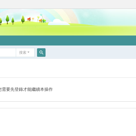
搜索
搜
索
您需要先登錄才能繼續本操作