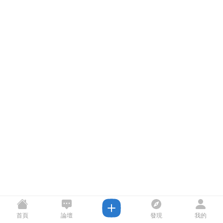
首頁
論壇
發現
我的