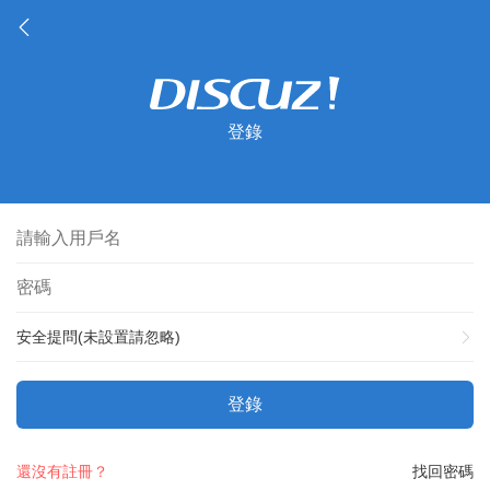
登錄
安全提問(未設置請忽略)
登錄
還沒有註冊？
找回密碼