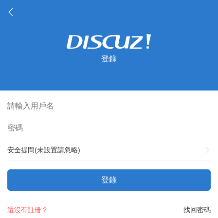
登錄
安全提問(未設置請忽略)
登錄
還沒有註冊？
找回密碼