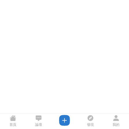
首頁
論壇
發現
我的