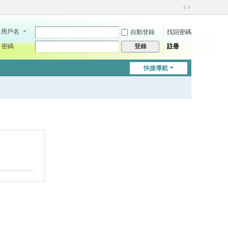
切
換
用戶名
自動登錄
找回密碼
到
寬
密碼
註冊
登錄
版
快捷導航