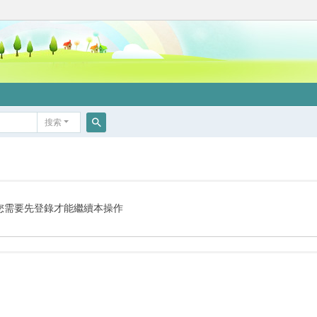
搜索
搜
索
您需要先登錄才能繼續本操作