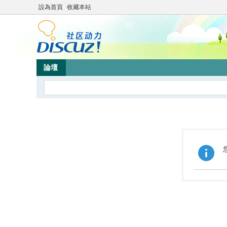
設為首頁
收藏本站
論壇