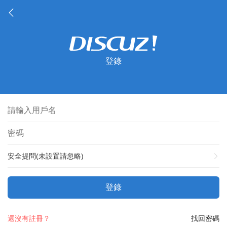
登錄
安全提問(未設置請忽略)
登錄
還沒有註冊？
找回密碼