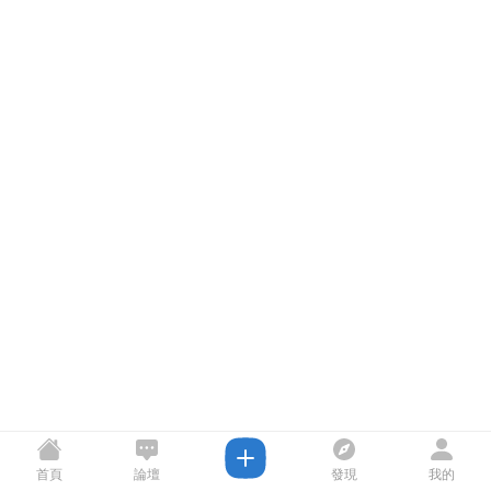
首頁
論壇
發現
我的