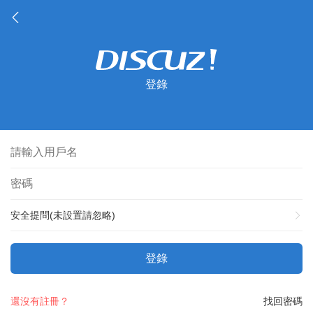
登錄
安全提問(未設置請忽略)
登錄
還沒有註冊？
找回密碼