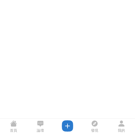
首頁
論壇
發現
我的