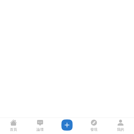
首頁
論壇
發現
我的