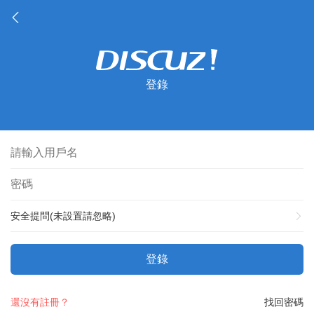
登錄
安全提問(未設置請忽略)
登錄
還沒有註冊？
找回密碼