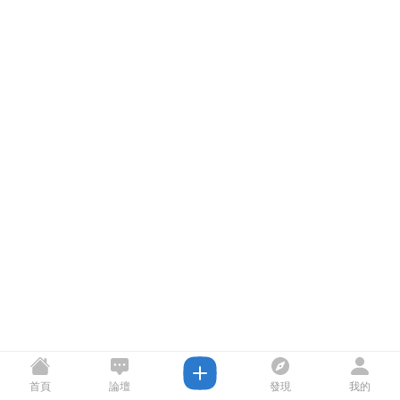
首頁
論壇
發現
我的