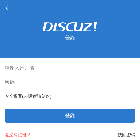
登錄
安全提問(未設置請忽略)
登錄
還沒有註冊？
找回密碼