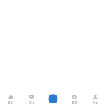
首頁
論壇
發現
我的