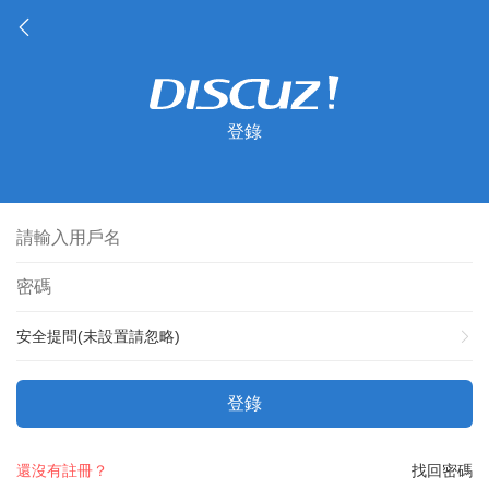
登錄
安全提問(未設置請忽略)
登錄
還沒有註冊？
找回密碼