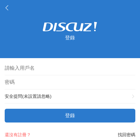
登錄
安全提問(未設置請忽略)
登錄
還沒有註冊？
找回密碼