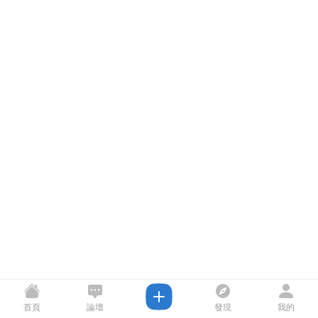
首頁
論壇
發現
我的