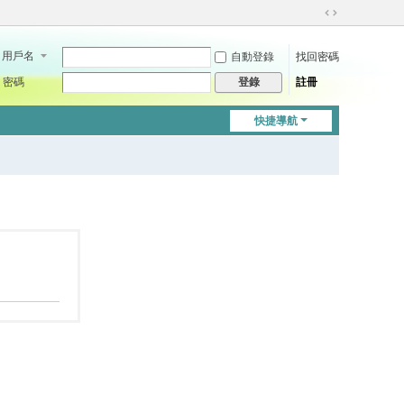
切
換
用戶名
自動登錄
找回密碼
到
寬
密碼
註冊
登錄
版
快捷導航