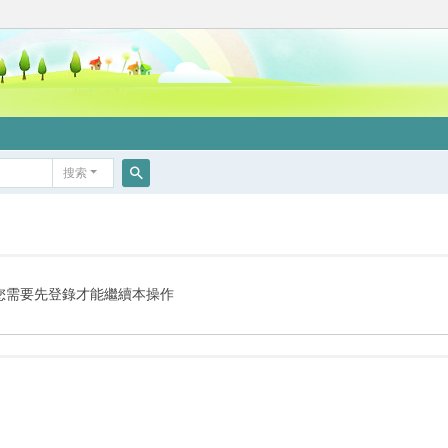
搜索
搜
索
您需要先登錄才能繼續本操作