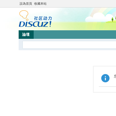
設為首頁
收藏本站
論壇