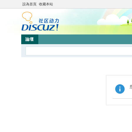
設為首頁
收藏本站
論壇