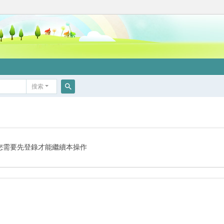
搜索
搜
索
您需要先登錄才能繼續本操作