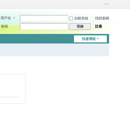
切
換
用戶名
自動登錄
找回密碼
到
寬
密碼
註冊
登錄
版
快捷導航