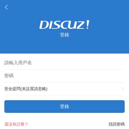
登錄
安全提問(未設置請忽略)
登錄
還沒有註冊？
找回密碼