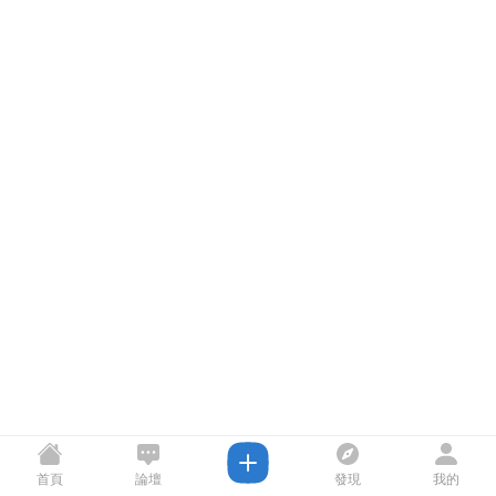
首頁
論壇
發現
我的