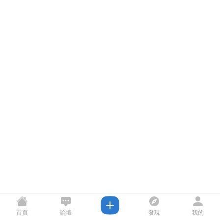
首頁
論壇
發現
我的