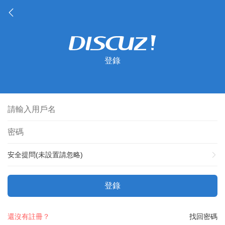
登錄
安全提問(未設置請忽略)
登錄
還沒有註冊？
找回密碼