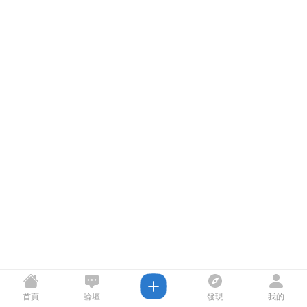
首頁
論壇
發現
我的