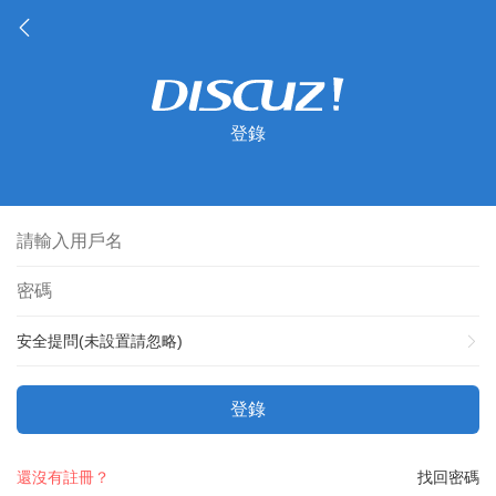
登錄
安全提問(未設置請忽略)
登錄
還沒有註冊？
找回密碼