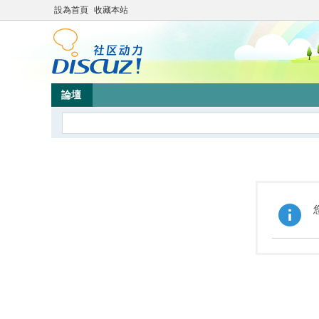
設為首頁
收藏本站
論壇