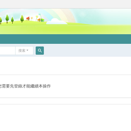
搜索
搜
索
您需要先登錄才能繼續本操作