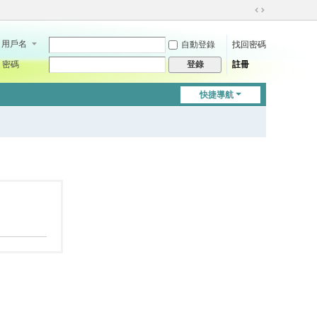
切
換
用戶名
自動登錄
找回密碼
到
寬
密碼
註冊
登錄
版
快捷導航