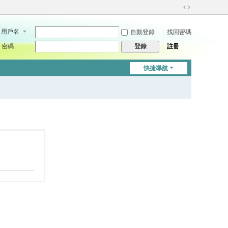
切
換
用戶名
自動登錄
找回密碼
到
寬
密碼
註冊
登錄
版
快捷導航