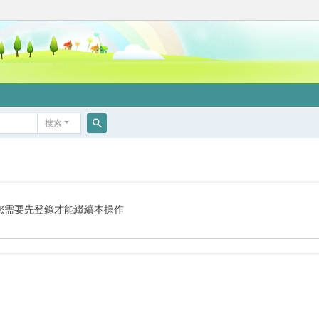
搜索
搜
索
您需要先登錄才能繼續本操作