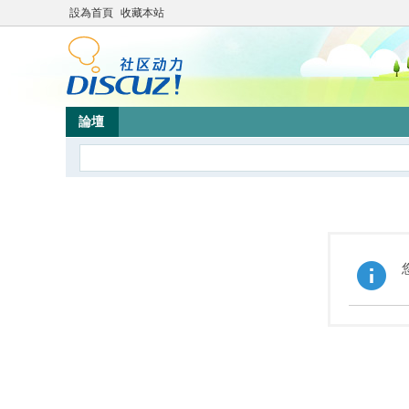
設為首頁
收藏本站
論壇