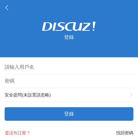
登錄
安全提問(未設置請忽略)
登錄
還沒有註冊？
找回密碼