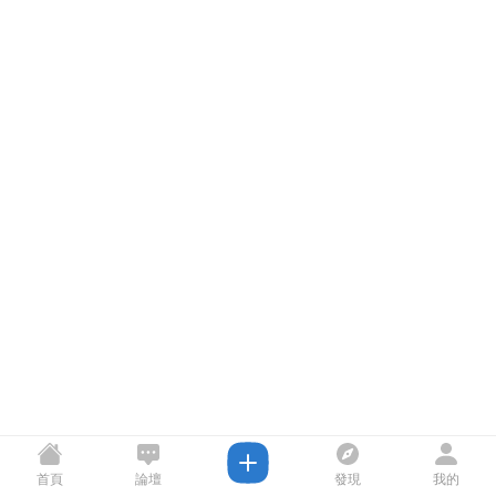
首頁
論壇
發現
我的