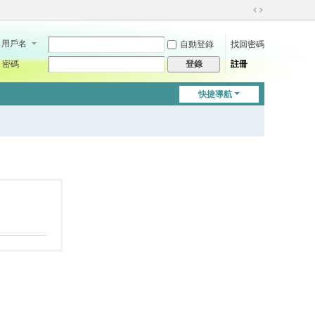
切
換
用戶名
自動登錄
找回密碼
到
寬
密碼
註冊
登錄
版
快捷導航