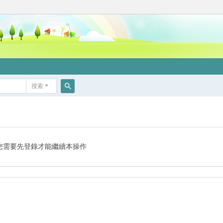
搜索
搜
索
您需要先登錄才能繼續本操作