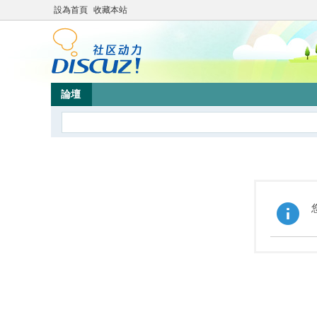
設為首頁
收藏本站
論壇