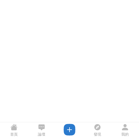
首頁
論壇
發現
我的