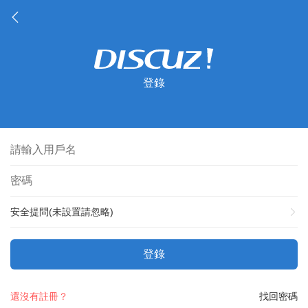
登錄
安全提問(未設置請忽略)
登錄
還沒有註冊？
找回密碼