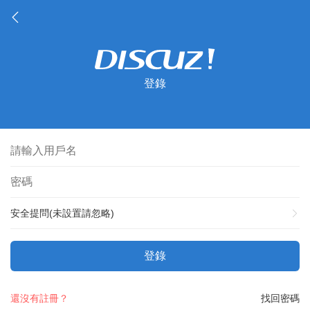
登錄
安全提問(未設置請忽略)
登錄
還沒有註冊？
找回密碼