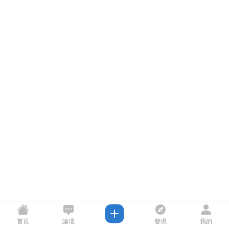
首頁
論壇
發現
我的