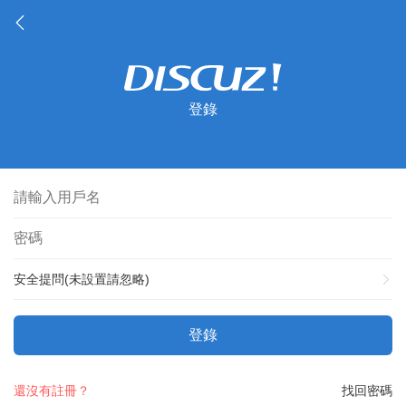
登錄
安全提問(未設置請忽略)
登錄
還沒有註冊？
找回密碼