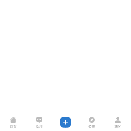
首頁
論壇
發現
我的