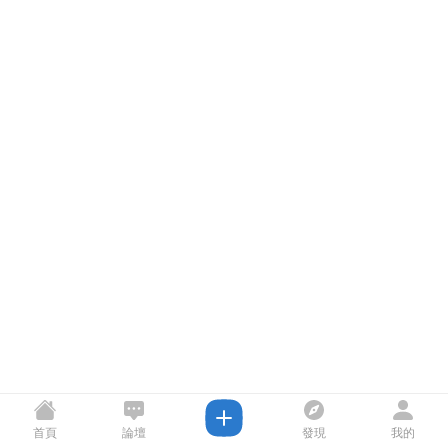
首頁
論壇
發現
我的