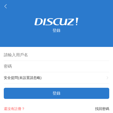
登錄
安全提問(未設置請忽略)
登錄
還沒有註冊？
找回密碼