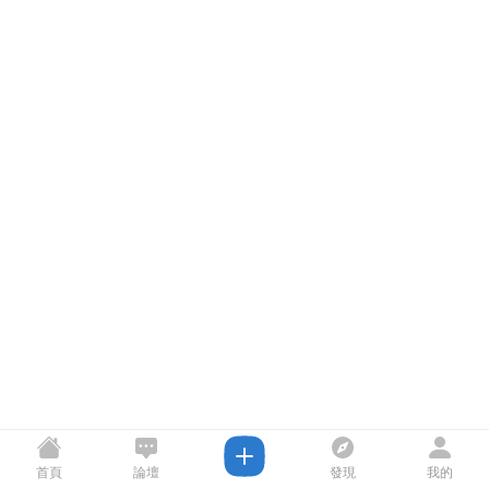
首頁
論壇
發現
我的