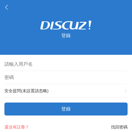
登錄
安全提問(未設置請忽略)
登錄
還沒有註冊？
找回密碼