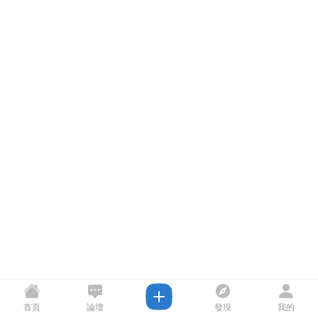
首頁
論壇
發現
我的