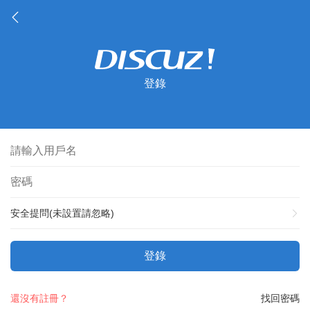
登錄
安全提問(未設置請忽略)
登錄
還沒有註冊？
找回密碼