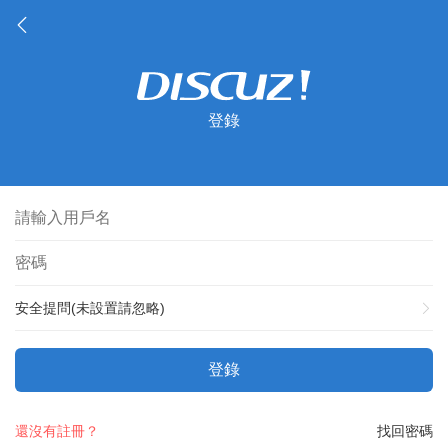
登錄
安全提問(未設置請忽略)
登錄
還沒有註冊？
找回密碼