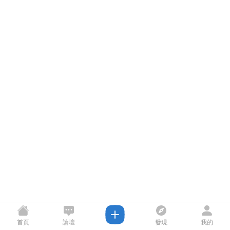
首頁
論壇
發現
我的