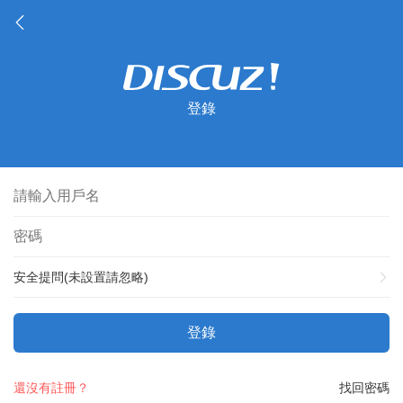
登錄
安全提問(未設置請忽略)
登錄
還沒有註冊？
找回密碼