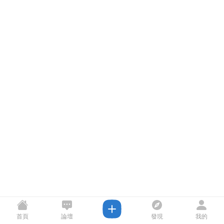
首頁
論壇
發現
我的