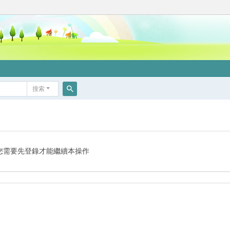
搜索
搜
索
您需要先登錄才能繼續本操作