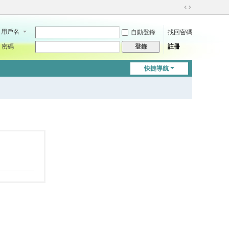
切
換
用戶名
自動登錄
找回密碼
到
寬
密碼
註冊
登錄
版
快捷導航