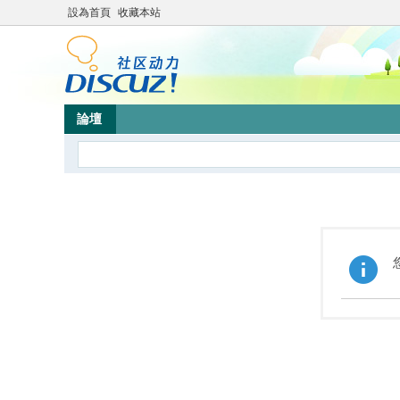
設為首頁
收藏本站
論壇