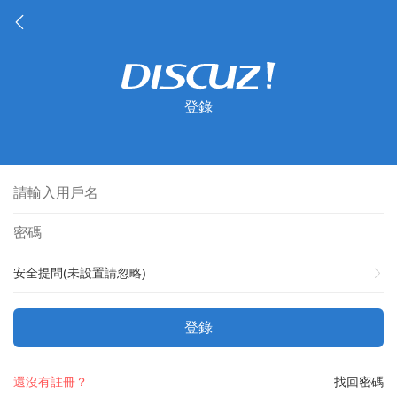
登錄
安全提問(未設置請忽略)
登錄
還沒有註冊？
找回密碼