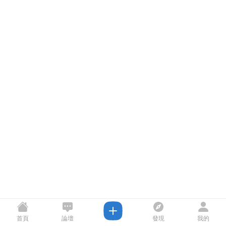
首頁
論壇
發現
我的