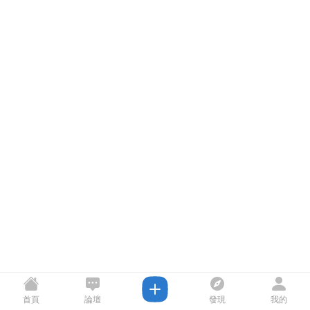
首頁
論壇
發現
我的