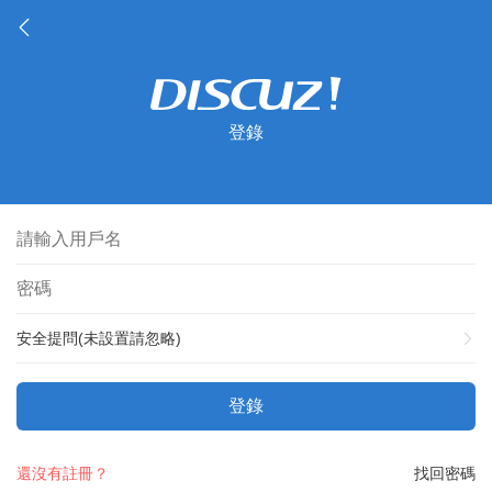
登錄
安全提問(未設置請忽略)
登錄
還沒有註冊？
找回密碼