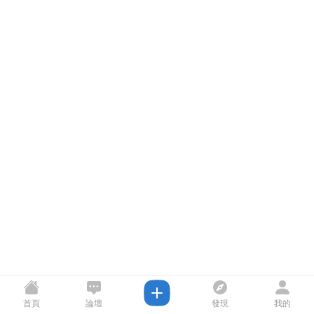
首頁
論壇
發現
我的