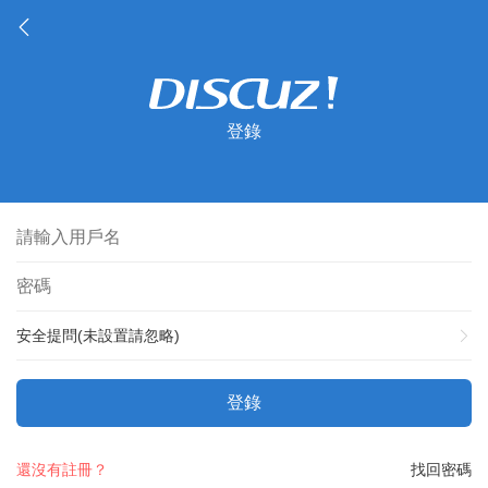
登錄
安全提問(未設置請忽略)
登錄
還沒有註冊？
找回密碼