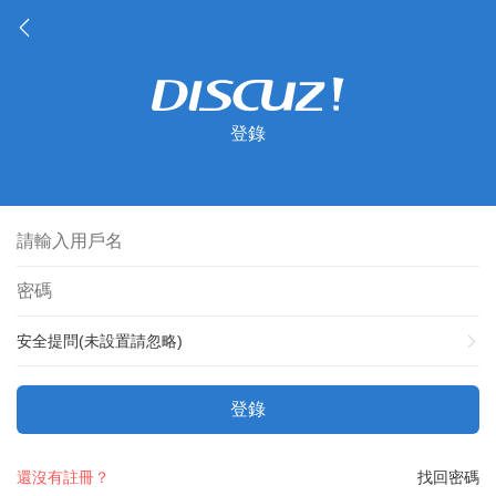
登錄
安全提問(未設置請忽略)
登錄
還沒有註冊？
找回密碼