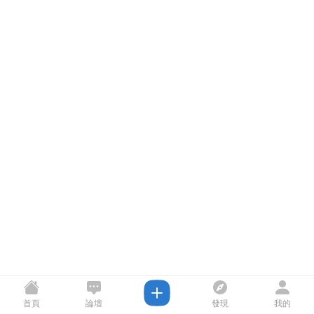
首頁
論壇
發現
我的