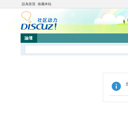
設為首頁
收藏本站
論壇