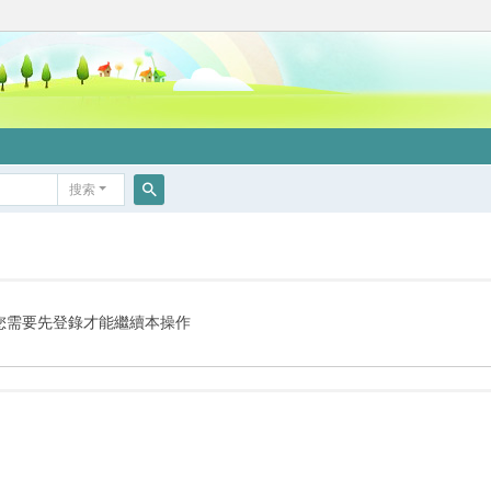
搜索
搜
索
您需要先登錄才能繼續本操作