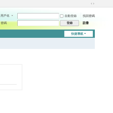
切
換
用戶名
自動登錄
找回密碼
到
寬
密碼
註冊
登錄
版
快捷導航