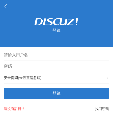
登錄
安全提問(未設置請忽略)
登錄
還沒有註冊？
找回密碼