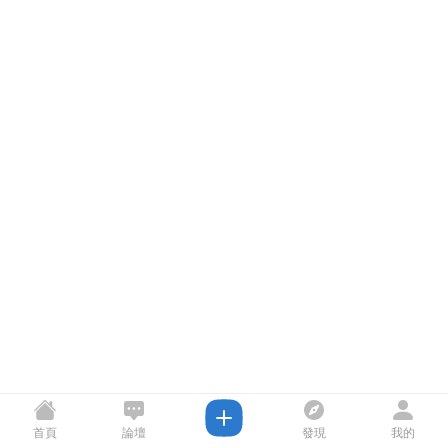
首頁
論壇
發現
我的