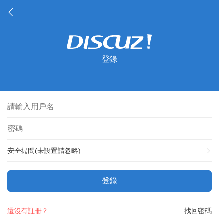
登錄
安全提問(未設置請忽略)
登錄
還沒有註冊？
找回密碼