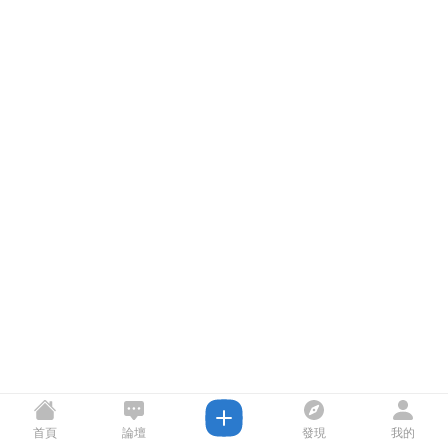
首頁
論壇
發現
我的