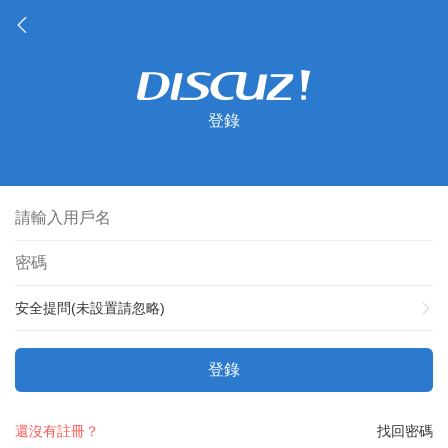
登錄
安全提問(未設置請忽略)
登錄
還沒有註冊？
找回密碼