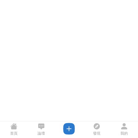
首頁
論壇
發現
我的