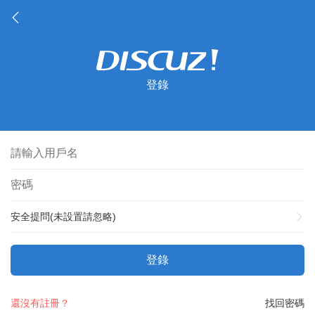
登錄
安全提問(未設置請忽略)
登錄
還沒有註冊？
找回密碼