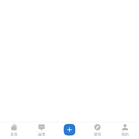
首頁
論壇
發現
我的