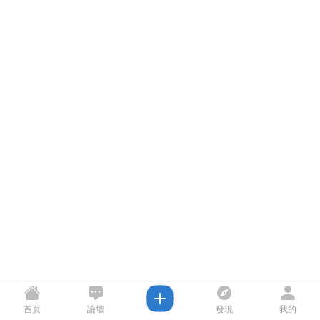
首頁
論壇
發現
我的