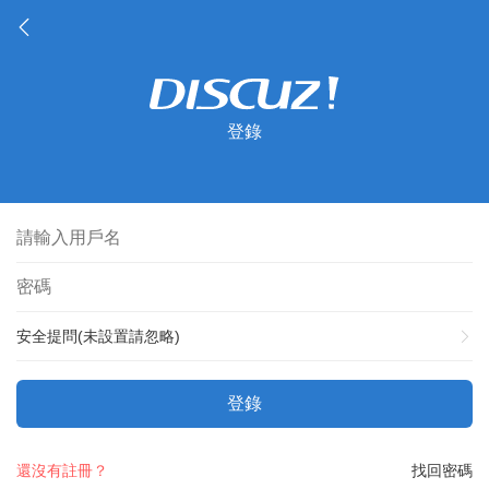
登錄
安全提問(未設置請忽略)
登錄
還沒有註冊？
找回密碼