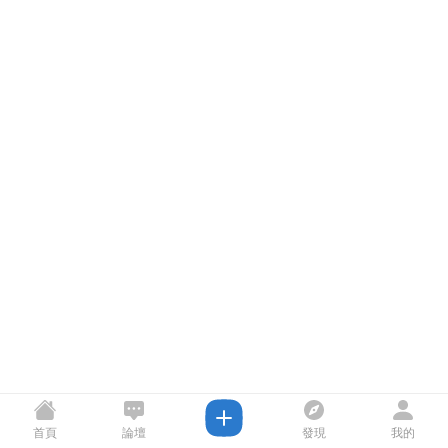
首頁
論壇
發現
我的