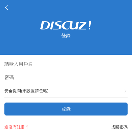
登錄
安全提問(未設置請忽略)
登錄
還沒有註冊？
找回密碼